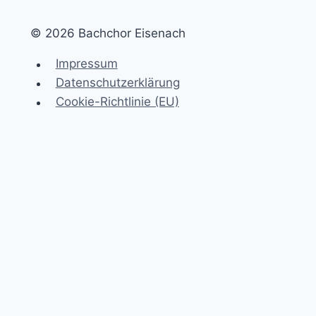
© 2026 Bachchor Eisenach
Impressum
Datenschutzerklärung
Cookie-Richtlinie (EU)
Untermenü
Termine
umschalten
Konzerte
Sonntagskonzerte
Marktkonzerte
Kantaten-Gottesdienste
Bachfest Eisenach
Gottesdienste
Mittagskonzerte
Untermenü
über uns