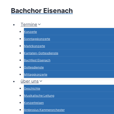
Zum
Bachchor Eisenach
Inhalt
springen
Termine
Konzerte
Sonntagskonzerte
Marktkonzerte
Kantaten-Gottesdienste
Bachfest Eisenach
Gottesdienste
Mittagskonzerte
über uns
Geschichte
Musikalische Leitung
Konzertreisen
Ambrosius Kammerorchester