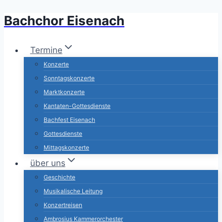
Bachchor Eisenach
Zum
Inhalt
springen
Termine
Konzerte
Sonntagskonzerte
Marktkonzerte
Kantaten-Gottesdienste
Bachfest Eisenach
Gottesdienste
Mittagskonzerte
über uns
Geschichte
Musikalische Leitung
Konzertreisen
Ambrosius Kammerorchester