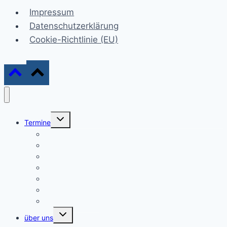
Impressum
Datenschutzerklärung
Cookie-Richtlinie (EU)
Untermenü
Termine
umschalten
Konzerte
Sonntagskonzerte
Marktkonzerte
Kantaten-Gottesdienste
Bachfest Eisenach
Gottesdienste
Mittagskonzerte
Untermenü
über uns
umschalten