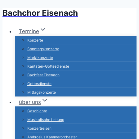
Bachchor Eisenach
Zum
Inhalt
springen
Termine
Konzerte
Sonntagskonzerte
Marktkonzerte
Kantaten-Gottesdienste
Bachfest Eisenach
Gottesdienste
Mittagskonzerte
über uns
Geschichte
Musikalische Leitung
Konzertreisen
Ambrosius Kammerorchester