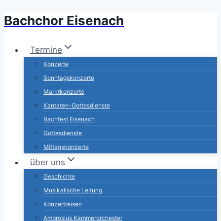
Bachchor Eisenach
Zum
Inhalt
springen
Termine
Konzerte
Sonntagskonzerte
Marktkonzerte
Kantaten-Gottesdienste
Bachfest Eisenach
Gottesdienste
Mittagskonzerte
über uns
Geschichte
Musikalische Leitung
Konzertreisen
Ambrosius Kammerorchester