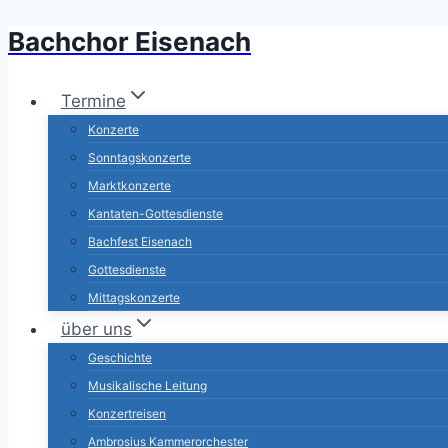
Bachchor Eisenach
Zum
Inhalt
springen
Termine
Konzerte
Sonntagskonzerte
Marktkonzerte
Kantaten-Gottesdienste
Bachfest Eisenach
Gottesdienste
Mittagskonzerte
über uns
Geschichte
Musikalische Leitung
Konzertreisen
Ambrosius Kammerorchester