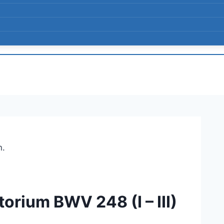
n.
orium BWV 248 (I – III)