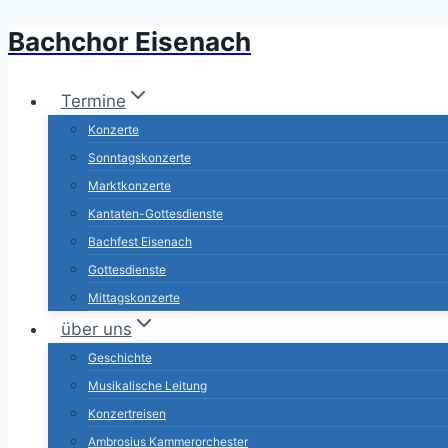
Bachchor Eisenach
Zum
Inhalt
springen
Termine
Konzerte
Sonntagskonzerte
Marktkonzerte
Kantaten-Gottesdienste
Bachfest Eisenach
Gottesdienste
Mittagskonzerte
über uns
Geschichte
Musikalische Leitung
Konzertreisen
Ambrosius Kammerorchester