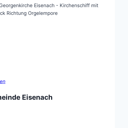
gen
meinde Eisenach