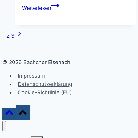
Chormusik
Weiterlesen
im
Gottesdienst
am
Nächste
Seitennavigation
1
2
3
Sonntag
Seite
Exaudi
© 2026 Bachchor Eisenach
Impressum
Datenschutzerklärung
Cookie-Richtlinie (EU)