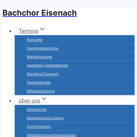
Bachchor Eisenach
Zum
Inhalt
springen
Termine
Konzerte
Sonntagskonzerte
Marktkonzerte
Kantaten-Gottesdienste
Bachfest Eisenach
Gottesdienste
Mittagskonzerte
über uns
Geschichte
Musikalische Leitung
Konzertreisen
Ambrosius Kammerorchester