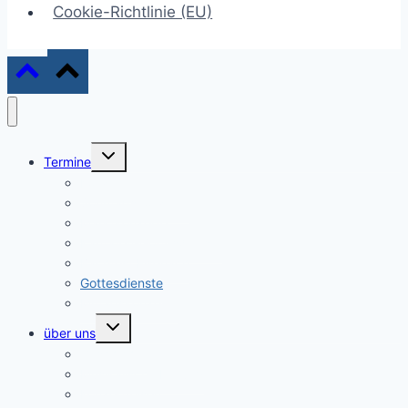
Cookie-Richtlinie (EU)
Untermenü
Termine
umschalten
Konzerte
Sonntagskonzerte
Marktkonzerte
Kantaten-Gottesdienste
Bachfest Eisenach
Gottesdienste
Mittagskonzerte
Untermenü
über uns
umschalten
Geschichte
Musikalische Leitung
Konzertreisen