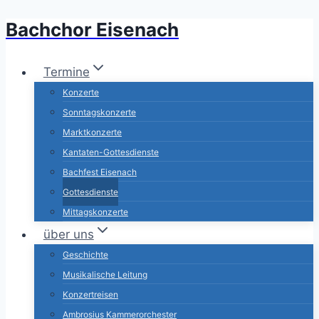
Bachchor Eisenach
Zum
Inhalt
springen
Termine
Konzerte
Sonntagskonzerte
Marktkonzerte
Kantaten-Gottesdienste
Bachfest Eisenach
Gottesdienste
Mittagskonzerte
über uns
Geschichte
Musikalische Leitung
Konzertreisen
Ambrosius Kammerorchester