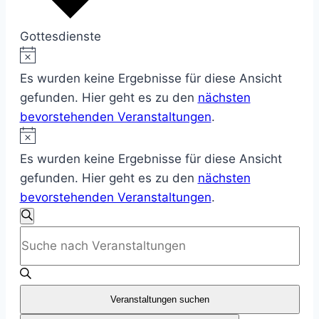
Gottesdienste
Hinweis
Veranstaltungen
Es wurden keine Ergebnisse für diese Ansicht
gefunden. Hier geht es zu den
nächsten
bevorstehenden Veranstaltungen
.
Hinweis
Es wurden keine Ergebnisse für diese Ansicht
gefunden. Hier geht es zu den
nächsten
bevorstehenden Veranstaltungen
.
Veranstaltungen
Suche
Bitte
Suche
Schlüsselwort
eingeben.
und
Suche
Veranstaltungen suchen
Ansichten,
nach