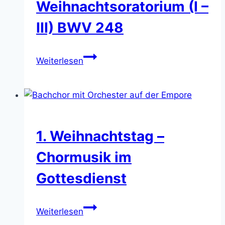
Weihnachtsoratorium (I –
III) BWV 248
J.
Weiterlesen
S.
Bach:
Weihnachtsoratorium
(I
–
1. Weihnachtstag –
III)
BWV
Chormusik im
248
Gottesdienst
1.
Weiterlesen
Weihnachtstag