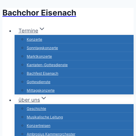
Bachchor Eisenach
Zum
Inhalt
springen
Termine
Konzerte
Sonntagskonzerte
Marktkonzerte
Kantaten-Gottesdienste
Bachfest Eisenach
Gottesdienste
Mittagskonzerte
über uns
Geschichte
Musikalische Leitung
Konzertreisen
Ambrosius Kammerorchester