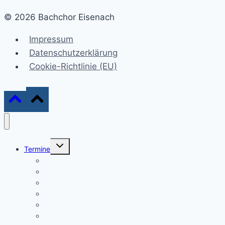
© 2026 Bachchor Eisenach
Impressum
Datenschutzerklärung
Cookie-Richtlinie (EU)
Untermenü
Termine
umschalten
Konzerte
Sonntagskonzerte
Marktkonzerte
Kantaten-Gottesdienste
Bachfest Eisenach
Gottesdienste