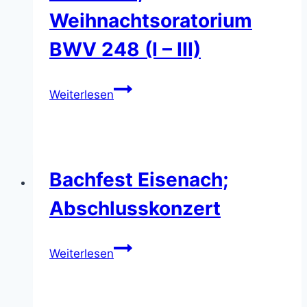
Weihnachtsoratorium
BWV 248 (I – III)
J.
Weiterlesen
S.
Bach;
Weihnachtsoratorium
BWV
Bachfest Eisenach;
248
(I
Abschlusskonzert
–
III)
Bachfest
Weiterlesen
Eisenach;
Abschlusskonzert